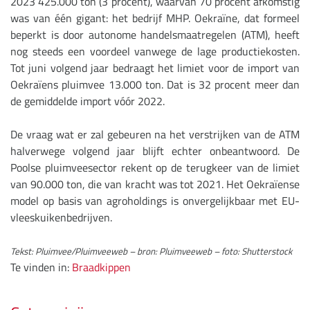
2023 425.000 ton (3 procent), waarvan 70 procent afkomstig
was van één gigant: het bedrijf MHP. Oekraïne, dat formeel
beperkt is door autonome handelsmaatregelen (ATM), heeft
nog steeds een voordeel vanwege de lage productiekosten.
Tot juni volgend jaar bedraagt ​​het limiet voor de import van
Oekraïens pluimvee 13.000 ton. Dat is 32 procent meer dan
de gemiddelde import vóór 2022.
De vraag wat er zal gebeuren na het verstrijken van de ATM
halverwege volgend jaar blijft echter onbeantwoord. De
Poolse pluimveesector rekent op de terugkeer van de limiet
van 90.000 ton, die van kracht was tot 2021. Het Oekraïense
model op basis van agroholdings is onvergelijkbaar met EU-
vleeskuikenbedrijven.
Tekst: Pluimvee/Pluimveeweb – bron: Pluimveeweb – foto: Shutterstock
Te vinden in:
Braadkippen