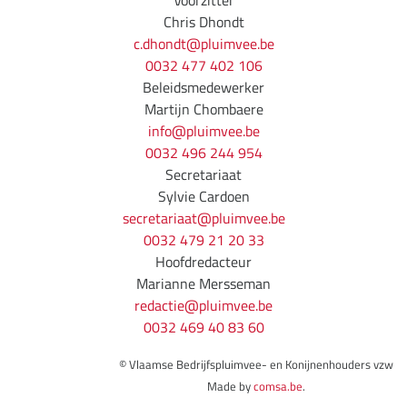
Voorzitter
Chris Dhondt
c.dhondt@pluimvee.be
0032 477 402 106
Beleidsmedewerker
Martijn Chombaere
info@pluimvee.be
0032 496 244 954
Secretariaat
Sylvie Cardoen
secretariaat@pluimvee.be
0032 479 21 20 33
Hoofdredacteur
Marianne Mersseman
redactie@pluimvee.be
0032 469 40 83 60
©
Vlaamse Bedrijfspluimvee- en Konijnenhouders vzw
Made by
comsa.be
.