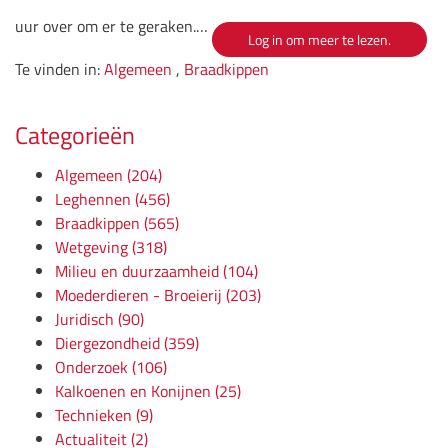
uur over om er te geraken.…
Log in om meer te lezen.
Te vinden in:
Algemeen
,
Braadkippen
Categorieën
Algemeen
(204)
Leghennen
(456)
Braadkippen
(565)
Wetgeving
(318)
Milieu en duurzaamheid
(104)
Moederdieren - Broeierij
(203)
Juridisch
(90)
Diergezondheid
(359)
Onderzoek
(106)
Kalkoenen en Konijnen
(25)
Technieken
(9)
Actualiteit
(2)